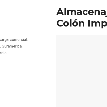
Almacenaj
Colón Imp
carga comercial.
, Suramérica,
onia.